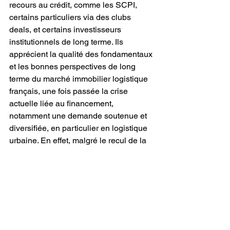
recours au crédit, comme les SCPI, 
certains particuliers via des clubs 
deals, et certains investisseurs 
institutionnels de long terme. Ils 
apprécient la qualité des fondamentaux 
et les bonnes perspectives de long 
terme du marché immobilier logistique 
français, une fois passée la crise 
actuelle liée au financement, 
notamment une demande soutenue et 
diversifiée, en particulier en logistique 
urbaine. En effet, malgré le recul de la 
demande placée depuis le début de 
l’année, la raréfaction de l’offre d’actifs 
(voire de réelle pénurie dans certaines 
régions) entraîne une dynamique de 
croissance des loyers et les 
rendements de l’immobilier logistique 
présentent toujours une prime par 