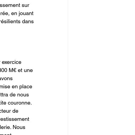
issement sur 
rée, en jouant 
résilients dans 
 exercice 
300 M€ et une 
avons 
mise en place 
ttra de nous 
ite couronne. 
teur de 
nvestissement 
lerie. Nous 