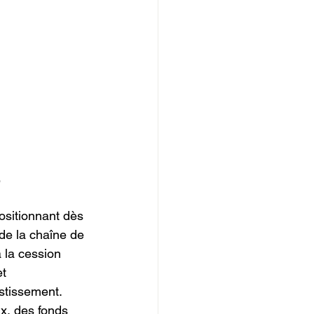
.
ositionnant dès 
de la chaîne de 
 la cession 
t 
stissement. 
ux, des fonds 