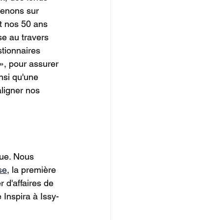
venons sur 
t nos 50 ans 
e au travers 
tionnaires 
 », pour assurer 
nsi qu'une 
ligner nos 
que. Nous 
se
, la première 
 d'affaires de 
 Inspira à Issy-