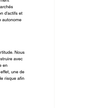
ement 
marchés 
 d'actifs et 
ce autonome 
rtitude. Nous 
nstruire avec 
e en 
effet, une de 
de risque afin 