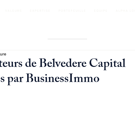
VALEURS
EXPERTISE
PORTEFEUILLE
EQUIPE
ALPHA LO
ture
teurs de Belvedere Capital
és par BusinessImmo