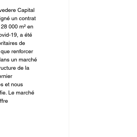
vedere Capital 
igné un contrat 
 28 000 m² en 
ovid-19, a été 
ritaires de 
 que renforcer 
 dans un marché 
ructure de la 
rnier 
es et nous 
ifie. Le marché 
fre 